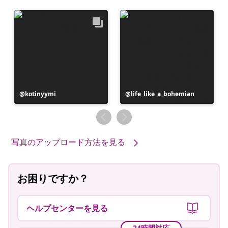
投
kotinyymi
投
life_like_a_bohemian
稿
稿
者
者
写真のアップロード方法を見る
お困りですか？
ヘルプセンターを見る
24時間対応