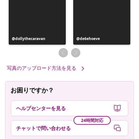
投
dollythecaravan
投
de6ehoeve
稿
稿
者
者
写真のアップロード方法を見る
お困りですか？
ヘルプセンターを見る
24時間対応
チャットで問い合わせる