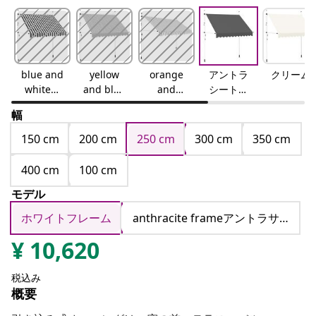
blue and
yellow
orange
アントラ
クリーム
whiteブ
and blue
and
シートア
ルー＆ホ
イエロー
whiteオ
ントラサ
幅
ワイト
＆ブルー
レンジ＆
イト
ホワイト
150 cm
200 cm
250 cm
300 cm
350 cm
400 cm
100 cm
モデル
ホワイトフレーム
anthracite frameアントラサイト
¥
10,620
税込み
概要