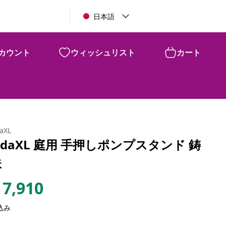
日本語
カウント
ウィッシュリスト
カート
daXL
idaXL 庭用 手押しポンプスタンド 鋳
鉄
7,910
込み