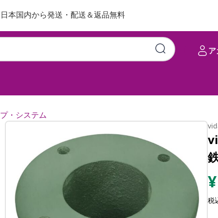
日本国内から発送・配送＆返品無料
ア
プ・システム
vi
v
¥
税