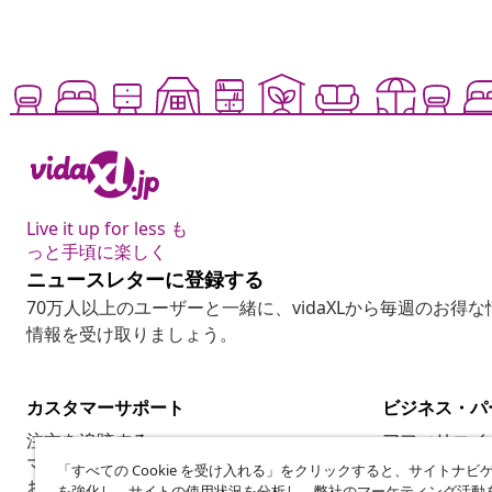
Live it up for less も
っと手頃に楽しく
ニュースレターに登録する
70万人以上のユーザーと一緒に、vidaXLから毎週のお得
情報を受け取りましょう。
カスタマーサポート
ビジネス・パ
注文を追跡する
アフィリエイ
マイアカウント
vidaXLの商品
「すべての Cookie を受け入れる」をクリックすると、サイトナビ
お支払いについて
マーケティン
を強化し、サイトの使用状況を分析し、弊社のマーケティング活動