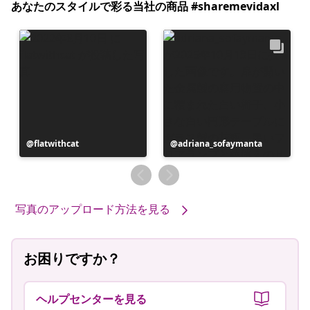
あなたのスタイルで彩る当社の商品 #sharemevidaxl
投
flatwithcat
投
adriana_sofaymanta
稿
稿
者
者
写真のアップロード方法を見る
お困りですか？
ヘルプセンターを見る