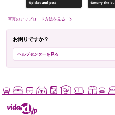
投
picket_and_post
投
murry_the_bu
稿
稿
者
者
写真のアップロード方法を見る
お困りですか？
ヘルプセンターを見る