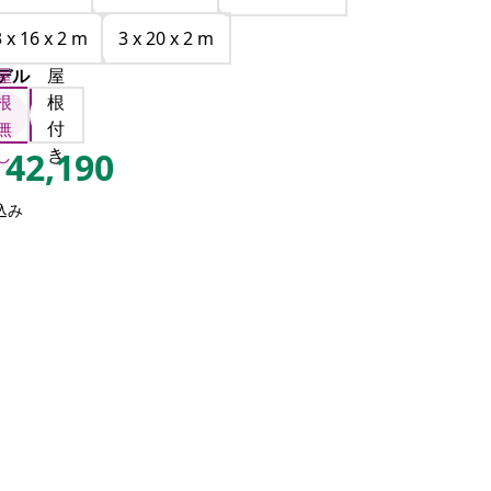
3 x 16 x 2 m
3 x 20 x 2 m
デル
屋
屋
根
根
無
付
し
き
42,190
込み