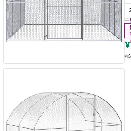
モ
¥
税