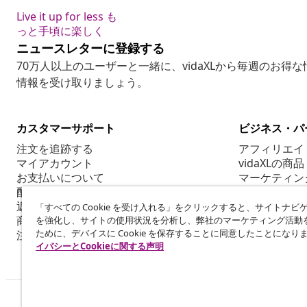
Live it up for less も
っと手頃に楽しく
ニュースレターに登録する
70万人以上のユーザーと一緒に、vidaXLから毎週のお得
情報を受け取りましょう。
カスタマーサポート
ビジネス・パ
注文を追跡する
アフィリエイ
マイアカウント
vidaXLの商品
お支払いについて
マーケティン
配送について
返品について
「すべての Cookie を受け入れる」をクリックすると、サイトナビ
商品情報
を強化し、サイトの使用状況を分析し、弊社のマーケティング活動
ために、デバイスに Cookie を保存することに同意したことになり
注文について
イバシーとCookieに関する声明