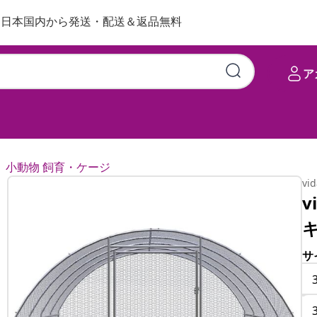
日本国内から発送・配送＆返品無料
ア
小動物 飼育・ケージ
vi
v
サ