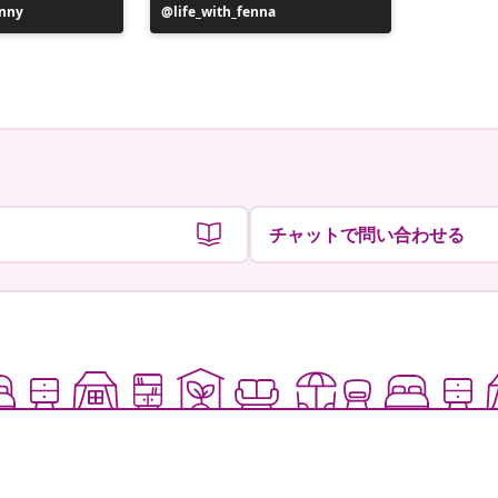
nny
投
life_with_fenna
投
Liane
稿
稿
者
者
チャットで問い合わせる