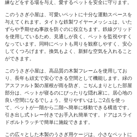
練などをする場を与え、愛するペットを安全に守ります。
このうさぎ小屋は、可愛いペットに十分な運動スペースを
与えてくれます。タイトな鉄製ワイヤーメッシュは、いた
ずらや予期せぬ事故を防ぐのに役立ちます。鉄線グリッド
を使用しているため、見通しが良く、ペットを監視やすく
なっています。同時にペットも周りを観察しやすく、安心
してくつろげます。換気もよく、新鮮な空気を入れること
ができます。
このうさぎ小屋は、高品質の木製フレームを使用してお
り、長年も頑丈で安心できる空間として機能します。緑の
アスファルト製の屋根が雨を防ぎ、こぢんまりとした部屋
部分は、ペットが寝るのにぴったりな隠れ家に。居心地の
良い空間になるでしょう。登りやすいはしご2点を使っ
て、ペットが一階から二階へ簡単に移動できる構造です。
引き出し式トレー付きでお手入れ簡単です。ドアはスライ
ドボルトラッチで簡単に施錠できます。
この広々とした木製のうさぎ用ケージは、小さなペットに