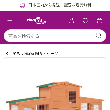
前
次
日本国内から発送・配送＆返品無料
戻る: 小動物 飼育・ケージ