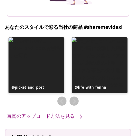
あなたのスタイルで彩る当社の商品 #sharemevidaxl
投
picket_and_post
投
life_with_fenna
稿
稿
者
者
写真のアップロード方法を見る