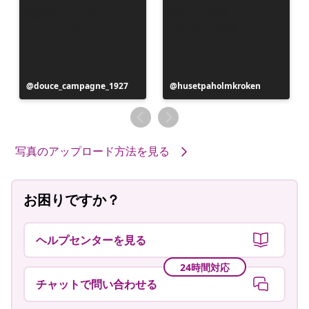
投
douce_campagne_1927
投
husetpaholmkroken
稿
稿
者
者
写真のアップロード方法を見る
お困りですか？
ヘルプセンターを見る
24時間対応
チャットで問い合わせる