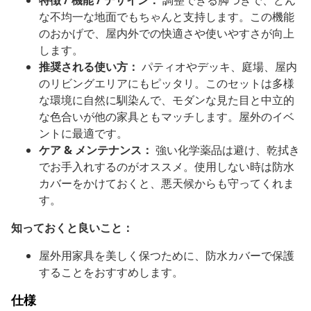
特徴 / 機能 / デザイン：
調整できる脚つきで、どん
な不均一な地面でもちゃんと支持します。この機能
のおかげで、屋内外での快適さや使いやすさが向上
します。
推奨される使い方：
パティオやデッキ、庭場、屋内
のリビングエリアにもピッタリ。このセットは多様
な環境に自然に馴染んで、モダンな見た目と中立的
な色合いが他の家具ともマッチします。屋外のイベ
ントに最適です。
ケア & メンテナンス：
強い化学薬品は避け、乾拭き
でお手入れするのがオススメ。使用しない時は防水
カバーをかけておくと、悪天候からも守ってくれま
す。
知っておくと良いこと：
屋外用家具を美しく保つために、防水カバーで保護
することをおすすめします。
仕様