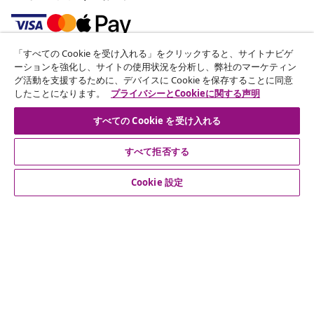
「すべての Cookie を受け入れる」をクリックすると、サイトナビゲ
ニュースレターに登録する
ーションを強化し、サイトの使用状況を分析し、弊社のマーケティン
グ活動を支援するために、デバイスに Cookie を保存することに同意
70万人以上のユーザーと一緒に、vidaXLから毎週のお得
したことになります。
プライバシーとCookieに関する声明
な情報や季節限定セール、新着情報を受け取りましょう。
すべての Cookie を受け入れる
公式SNSアカウント
すべて拒否する
Cookie 設定
カスタマーサポート
ビジネス・パートナーシップ
vidaXL