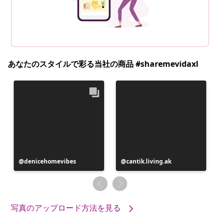
あなたのスタイルで彩る当社の商品 #sharemevidaxl
投
denicehomevibes
投
cantik.living.ak
稿
稿
者
者
写真のアップロード方法を見る