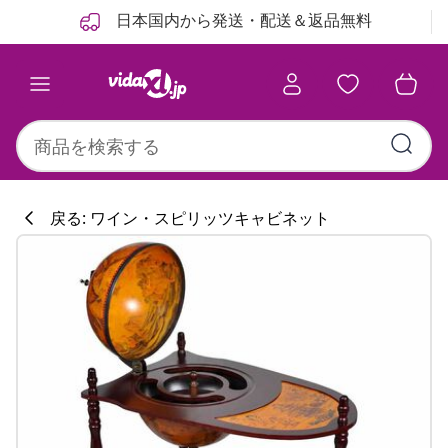
前
次
日本国内から発送・配送＆返品無料
戻る: ワイン・スピリッツキャビネット