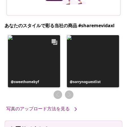
あなたのスタイルで彩る当社の商品 #sharemevidaxl
投
sweethomebyf
投
sorrynoguestlist
稿
稿
者
者
写真のアップロード方法を見る