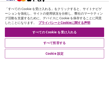
「すべての Cookie を受け入れる」をクリックすると、サイトナビゲ
ニュースレターに登録する
ーションを強化し、サイトの使用状況を分析し、弊社のマーケティン
グ活動を支援するために、デバイスに Cookie を保存することに同意
70万人以上のユーザーと一緒に、vidaXLから毎週のお得
したことになります。
プライバシーとCookieに関する声明
な情報や季節限定セール、新着情報を受け取りましょう。
すべての Cookie を受け入れる
公式SNSアカウント
すべて拒否する
Cookie 設定
カスタマーサポート
ビジネス・パートナーシップ
vidaXL
その他の情報