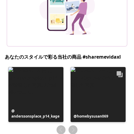
あなたのスタイルで彩る当社の商品 #sharemevidaxl
投
anderssonsplace_p14_kage
稿
投
homebysusan069
者
稿
者