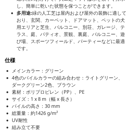
し、簡単に乾いた状態を保つことができます。
多用途:
緑の人工芝は屋内および屋外の装飾に適して
おり、玄関、カーペット、ドアマット、ペットの犬
用エリアと芝生、バルコニー、別荘、ガレージ、テ
ラス、庭、パティオ、景観、裏庭、バルコニー、遊
び場、スポーツフィールド、パーティーなどに最適
です。
仕様
メインカラー：グリーン
4色のパイルカラーの組み合わせ：ライトグリーン、
ダークグリーン2色、ブラウン
素材：ポリプロピレン（PP）、PE
サイズ：1 x 8 m（幅 x 長さ）
パイルの高さ：30 mm
総重量：約1426 g/m²
UV耐性
組み立て不要