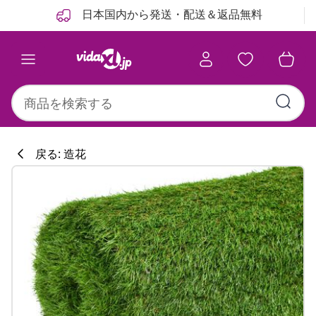
前
次
日本国内から発送・配送＆返品無料
戻る: 造花