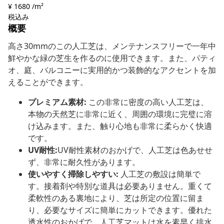
¥ 1680 /m²
税込み
概要
高さ30mmのこの人工芝は、メンテナンスフリーで一年中
鮮やかな緑の芝生を作るのに使用できます。また、パティ
オ、庭、バルコニーに実用的かつ装飾的なアクセントを加
えることができます。
プレミアム素材:
この非常に密度の高い人工芝は、
本物の天然芝に非常に近く、周囲の環境に完璧に溶
け込みます。また、触り心地も非常に柔らかく快適
です。
UV耐性:
UV耐性素材のおかげで、人工芝は色あせせ
ず、非常に耐久性があります。
使いやすく掃除しやすい:
人工芝の敷設は簡単で
す。接着剤や特別な道具は必要ありません。重くて
柔軟性のある裏地により、芝は所定の位置に留ま
り、必要なサイズに簡単にカットできます。優れた
透水性のおかげで、人工芝マットは水を素早く排水