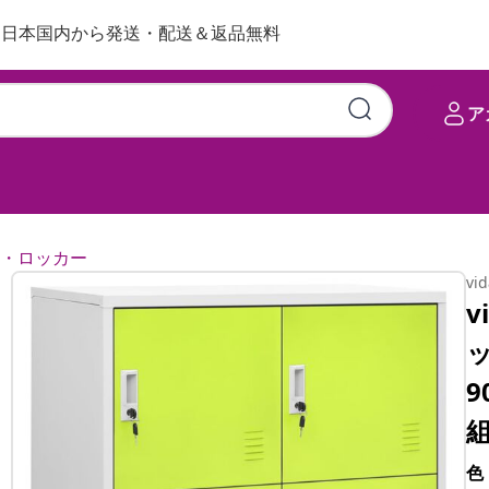
日本国内から発送・配送＆返品無料
ア
・ロッカー
vi
v
9
組
色