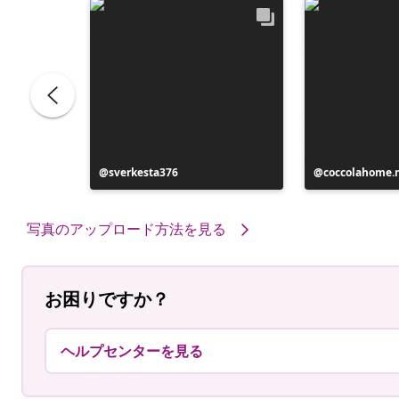
投
sverkesta376
投
coccolahome.
稿
稿
者
者
写真のアップロード方法を見る
お困りですか？
ヘルプセンターを見る