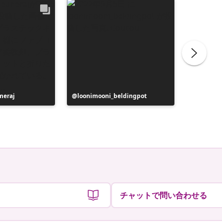
meraj
投
loonimooni_beldingpot
投
dnm_wi
稿
稿
者
者
チャットで問い合わせる