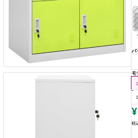
パ
モ
¥
税