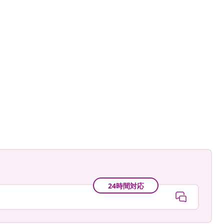
fey
投
sverkesta376
投
co
稿
稿
者
者
24時間対応