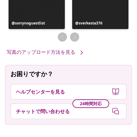
投
sorrynoguestlist
投
sverkesta376
稿
稿
者
者
写真のアップロード方法を見る
お困りですか？
ヘルプセンターを見る
24時間対応
チャットで問い合わせる