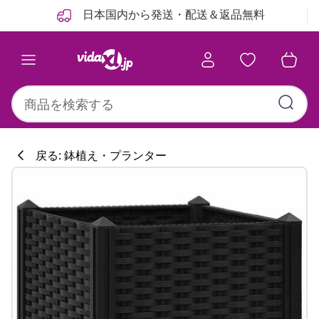
前
次
日本国内から発送・配送＆返品無料
戻る: 鉢植え・プランター