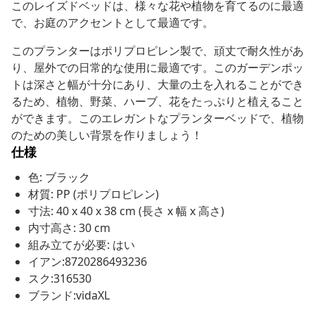
このレイズドベッドは、様々な花や植物を育てるのに最適
で、お庭のアクセントとして最適です。
このプランターはポリプロピレン製で、頑丈で耐久性があ
り、屋外での日常的な使用に最適です。このガーデンポッ
トは深さと幅が十分にあり、大量の土を入れることができ
るため、植物、野菜、ハーブ、花をたっぷりと植えること
ができます。このエレガントなプランターベッドで、植物
のための美しい背景を作りましょう！
仕様
色: ブラック
材質: PP (ポリプロピレン)
寸法: 40 x 40 x 38 cm (長さ x 幅 x 高さ)
内寸高さ: 30 cm
組み立てが必要: はい
イアン:8720286493236
スク:316530
ブランド:vidaXL