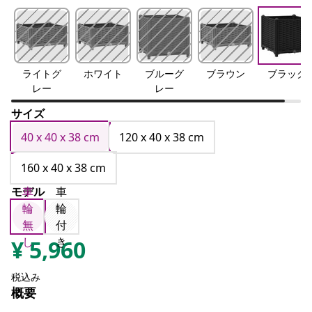
ライトグ
ホワイト
ブルーグ
ブラウン
ブラック
レー
レー
サイズ
40 x 40 x 38 cm
120 x 40 x 38 cm
160 x 40 x 38 cm
モデル
車
車
輪
輪
無
付
し
き
¥
5,960
税込み
概要