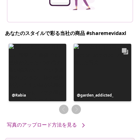
あなたのスタイルで彩る当社の商品 #sharemevidaxl
投
Rabia
投
garden_addicted_
稿
稿
者
者
写真のアップロード方法を見る