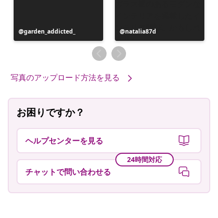
投
garden_addicted_
投
natalia87d
稿
稿
者
者
写真のアップロード方法を見る
お困りですか？
ヘルプセンターを見る
24時間対応
チャットで問い合わせる