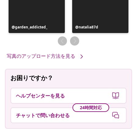
投
garden_addicted_
投
natalia87d
稿
稿
者
者
写真のアップロード方法を見る
お困りですか？
ヘルプセンターを見る
24時間対応
チャットで問い合わせる