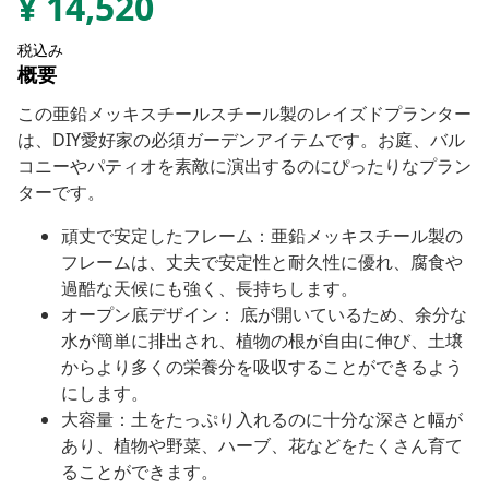
¥
14,520
税込み
概要
この亜鉛メッキスチールスチール製のレイズドプランター
は、DIY愛好家の必須ガーデンアイテムです。お庭、バル
コニーやパティオを素敵に演出するのにぴったりなプラン
ターです。
頑丈で安定したフレーム：亜鉛メッキスチール製の
フレームは、丈夫で安定性と耐久性に優れ、腐食や
過酷な天候にも強く、長持ちします。
オープン底デザイン： 底が開いているため、余分な
水が簡単に排出され、植物の根が自由に伸び、土壌
からより多くの栄養分を吸収することができるよう
にします。
大容量：土をたっぷり入れるのに十分な深さと幅が
あり、植物や野菜、ハーブ、花などをたくさん育て
ることができます。