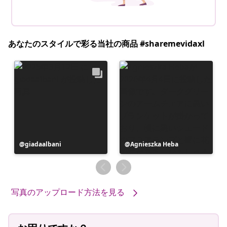
あなたのスタイルで彩る当社の商品 #sharemevidaxl
投
giadaalbani
投
Agnieszka Heba
稿
稿
者
者
写真のアップロード方法を見る