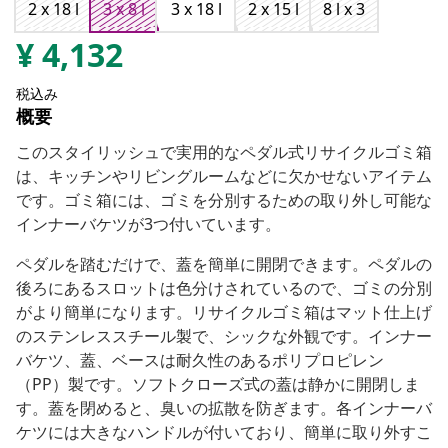
2 x 18 l
3 x 8 l
3 x 18 l
2 x 15 l
8 l x 3
¥
4,132
税込み
概要
このスタイリッシュで実用的なペダル式リサイクルゴミ箱
は、キッチンやリビングルームなどに欠かせないアイテム
です。ゴミ箱には、ゴミを分別するための取り外し可能な
インナーバケツが3つ付いています。
ペダルを踏むだけで、蓋を簡単に開閉できます。ペダルの
後ろにあるスロットは色分けされているので、ゴミの分別
がより簡単になります。リサイクルゴミ箱はマット仕上げ
のステンレススチール製で、シックな外観です。インナー
バケツ、蓋、ベースは耐久性のあるポリプロピレン
（PP）製です。ソフトクローズ式の蓋は静かに開閉しま
す。蓋を閉めると、臭いの拡散を防ぎます。各インナーバ
ケツには大きなハンドルが付いており、簡単に取り外すこ