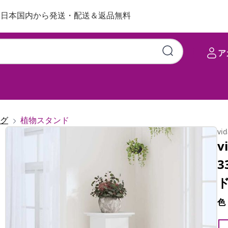
日本国内から発送・配送＆返品無料
ア
グ
植物スタンド
vi
v
3
色