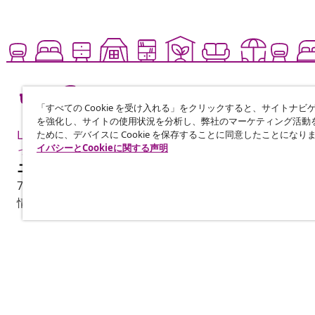
「すべての Cookie を受け入れる」をクリックすると、サイトナビ
を強化し、サイトの使用状況を分析し、弊社のマーケティング活動
Live it up for less も
ために、デバイスに Cookie を保存することに同意したことになり
イバシーとCookieに関する声明
っと手頃に楽しく
ニュースレターに登録する
70万人以上のユーザーと一緒に、vidaXLから毎週のお得
情報を受け取りましょう。
カスタマーサポート
ビジネス・パ
注文を追跡する
アフィリエイ
マイアカウント
vidaXLの商品
お支払いについて
マーケティン