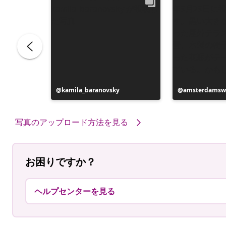
投
kamila_baranovsky
投
amsterdamsw
稿
稿
者
者
写真のアップロード方法を見る
お困りですか？
ヘルプセンターを見る