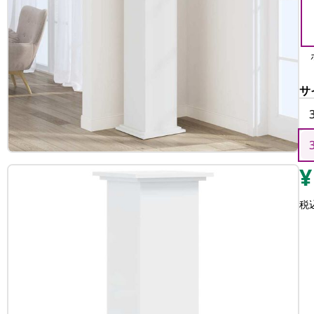
サ
¥
税