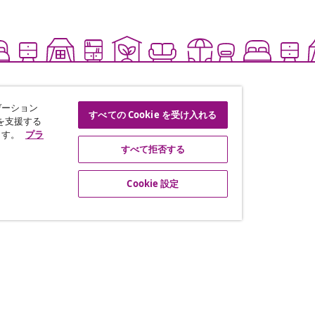
ゲーション
すべての Cookie を受け入れる
を支援する
ます。
プラ
すべて拒否する
Cookie 設定
な情報や季節限定セール、新着
ートナーシップ
vidaXL
ト・プログラム
vidaXLについて
vidaXL販売者利用規約
グ提携
特定商取引に関する法律に基づ