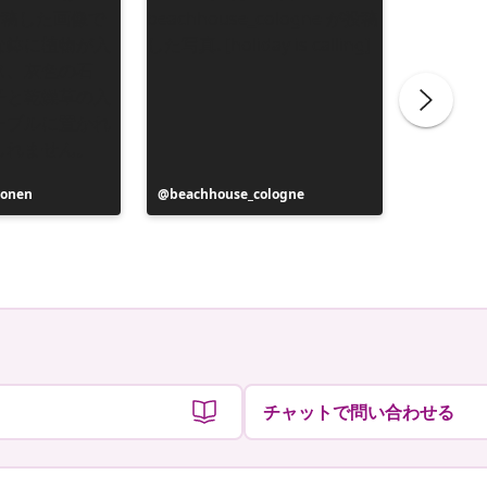
onen
投
beachhouse_cologne
投
eniko_t_
稿
稿
者
者
チャットで問い合わせる