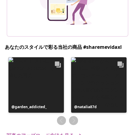
あなたのスタイルで彩る当社の商品 #sharemevidaxl
投
garden_addicted_
投
natalia87d
稿
稿
者
者