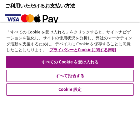
ご利用いただけるお支払い方法
「すべての Cookie を受け入れる」をクリックすると、サイトナビゲ
ニュースレターに登録する
ーションを強化し、サイトの使用状況を分析し、弊社のマーケティン
グ活動を支援するために、デバイスに Cookie を保存することに同意
70万人以上のユーザーと一緒に、vidaXLから毎週のお得
したことになります。
プライバシーとCookieに関する声明
な情報や季節限定セール、新着情報を受け取りましょう。
すべての Cookie を受け入れる
公式SNSアカウント
すべて拒否する
Cookie 設定
カスタマーサポート
ビジネス・パートナーシップ