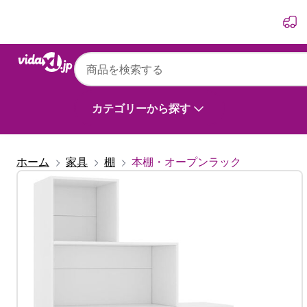
前
次
vidaXL
vidaXL ブックキャビネット/間仕切り ホワイト 
ングウッド
カテゴリーから探す
ホーム
家具
棚
本棚・オープンラック