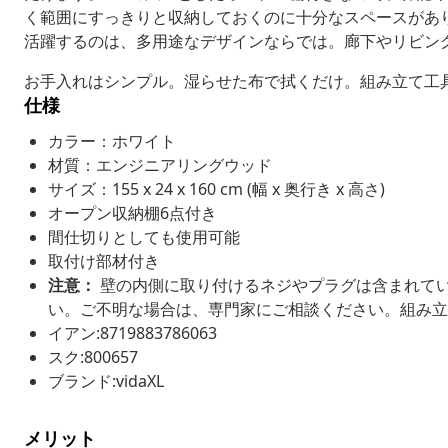
く範囲にすっきりと収納しておくのに十分なスペースがあ
活躍するのは、多用途なデザインならでは。廊下やリビン
お手入れはシンプル。湿らせた布で拭くだけ。組み立て工
仕様
カラー：ホワイト
材質：エンジニアリングウッド
サイズ：155 x 24 x 160 cm (幅 x 奥行き x 高さ)
オープン収納棚6点付き
間仕切りとしても使用可能
取付け部材付き
注意：
壁の内側に取り付けるネジやプラグは含まれて
い。ご不明な場合は、専門家にご相談ください。組み立
イアン:8719883786063
スク:800657
ブランド:vidaXL
メリット