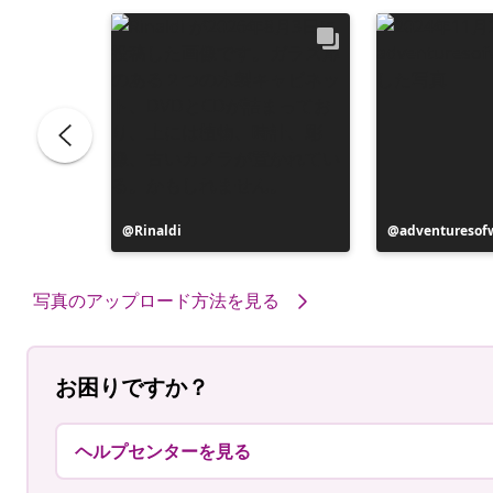
投
Rinaldi
投
adventuresof
稿
稿
者
者
写真のアップロード方法を見る
お困りですか？
ヘルプセンターを見る