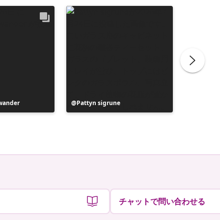
wander
投
Pattyn sigrune
投
Matt
稿
稿
者
者
チャットで問い合わせる