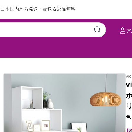
日本国内から発送・配送＆返品無料
ア
155x24x160cm エンジニアリ
vi
v
ホ
色