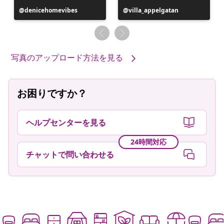
投
denicehomevibes
投
villa_appelgatan
稿
稿
者
者
写真のアップロード方法を見る
お困りですか？
ヘルプセンターを見る
24時間対応
チャットで問い合わせる