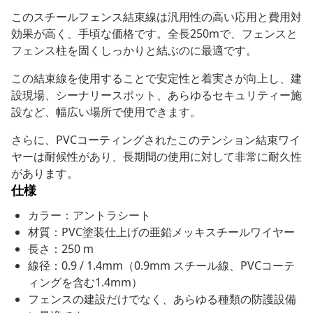
このスチールフェンス結束線は汎用性の高い応用と費用対
効果が高く、手頃な価格です。全長250mで、フェンスと
フェンス柱を固くしっかりと結ぶのに最適です。
この結束線を使用することで安定性と着実さが向上し、建
設現場、シーナリースポット、あらゆるセキュリティー施
設など、幅広い場所で使用できます。
さらに、PVCコーティングされたこのテンション結束ワイ
ヤーは耐候性があり、長期間の使用に対して非常に耐久性
があります。
仕様
カラー：アントラシート
材質：PVC塗装仕上げの亜鉛メッキスチールワイヤー
長さ：250 m
線径：0.9 / 1.4mm（0.9mm スチール線、PVCコーテ
ィングを含む1.4mm）
フェンスの建設だけでなく、あらゆる種類の防護設備