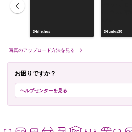
投
lille.hus
投
funkis30
稿
稿
者
者
写真のアップロード方法を見る
お困りですか？
ヘルプセンターを見る