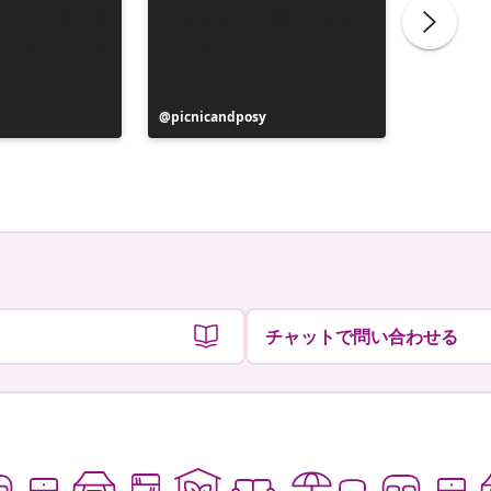
投
picnicandposy
投
funkis3
稿
稿
者
者
チャットで問い合わせる