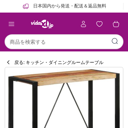
前
次
日本国内から発送・配送＆返品無料
戻る: キッチン・ダイニングルームテーブル