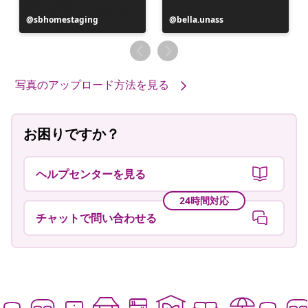
投
sbhomestaging
投
bella.unass
稿
稿
者
者
写真のアップロード方法を見る
お困りですか？
ヘルプセンターを見る
24時間対応
チャットで問い合わせる