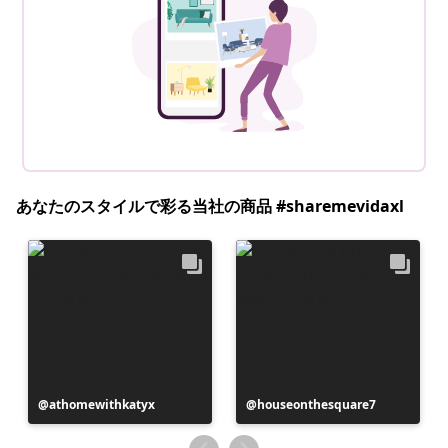
あなたのスタイルで彩る当社の商品 #sharemevidaxl
投
athomewithkatyx
投
houseonthesquare7
稿
稿
者
者