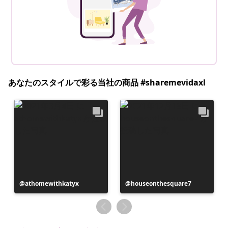
あなたのスタイルで彩る当社の商品 #sharemevidaxl
投
athomewithkatyx
投
houseonthesquare7
稿
稿
者
者