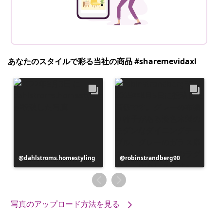
あなたのスタイルで彩る当社の商品 #sharemevidaxl
投
dahlstroms.homestyling
投
robinstrandberg90
稿
稿
者
者
写真のアップロード方法を見る