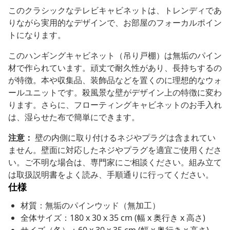
このクラシックなテレビキャビネットは、トレンディであ
りながら実用的なデザインで、お部屋のフォーカルポイン
トになります。
このハンギングキャビネット（吊り戸棚）は無垢のパイン
材で作られています。頑丈で耐久性があり、長持ちするの
が特徴。本や収集品、装飾品などを置くのに理想的なウォ
ールユニットです。殺風景な壁がデザイン上の特徴に変わ
ります。さらに、フローティングキャビネットのお手入れ
は、湿らせた布で簡単にできます。
注意：
壁の内側に取り付けるネジやプラグは含まれてい
ません。壁面に対応したネジやプラグを適宜ご使用くださ
い。ご不明な場合は、専門家にご相談ください。組み立て
は取扱説明書をよく読み、手順通りに行ってください。
仕様
材質：無垢のパインウッド（無加工）
全体サイズ：180 x 30 x 35 cm (幅 x 奥行き x 高さ)
サイズ（各）：60 x 30 x 35 cm (幅 x 奥行き x 高さ)