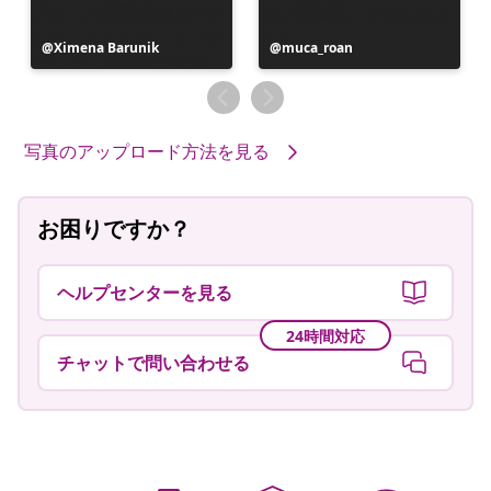
投
Ximena Barunik
投
muca_roan
稿
稿
者
者
写真のアップロード方法を見る
お困りですか？
ヘルプセンターを見る
24時間対応
チャットで問い合わせる