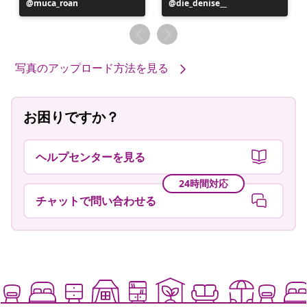
投
muca_roan
投
die_denise__
稿
稿
者
者
写真のアップロード方法を見る
お困りですか？
ヘルプセンターを見る
24時間対応
チャットで問い合わせる