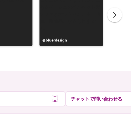
投
bluerdesign
投
mary_h
稿
稿
者
者
チャットで問い合わせる