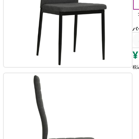
パ
¥
税