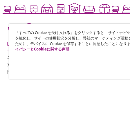
「すべての Cookie を受け入れる」をクリックすると、サイトナビ
を強化し、サイトの使用状況を分析し、弊社のマーケティング活動
Live it up for less も
ために、デバイスに Cookie を保存することに同意したことになり
イバシーとCookieに関する声明
っと手頃に楽しく
ニュースレターに登録する
70万人以上のユーザーと一緒に、vidaXLから毎週のお得
情報を受け取りましょう。
カスタマーサポート
ビジネス・パ
注文を追跡する
アフィリエイ
マイアカウント
vidaXLの商品
お支払いについて
マーケティン
配送について
返品について