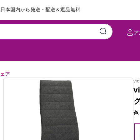
日本国内から発送・配送＆返品無料
ア
ェア
vi
v
色