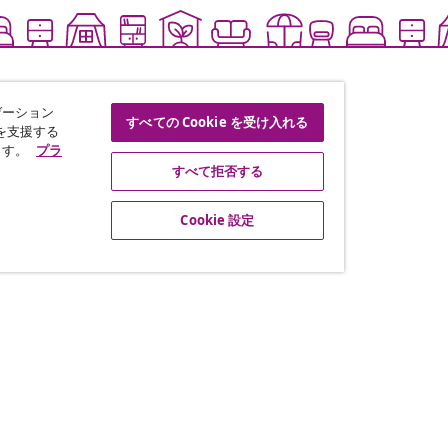
ゲーション
すべての Cookie を受け入れる
を支援する
ます。
プラ
すべて拒否する
Cookie 設定
な情報や季節限定セール、新着
ートナーシップ
vidaXL
ト・プログラム
vidaXLについて
vidaXL販売者利用規約
グ提携
特定商取引に関する法律に基づ
プライバシー＆Cookieについ
Cookie 設定