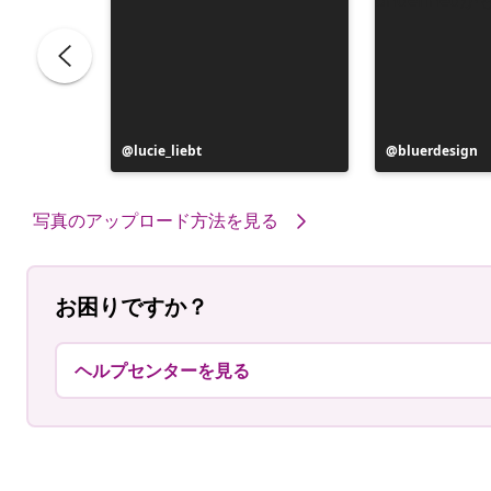
投
lucie_liebt
投
bluerdesign
稿
稿
者
者
写真のアップロード方法を見る
お困りですか？
ヘルプセンターを見る