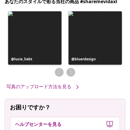
あなたのスタイルで彩る当社の商品 #sharemevidaxl
投
lucie_liebt
投
bluerdesign
稿
稿
者
者
写真のアップロード方法を見る
お困りですか？
ヘルプセンターを見る