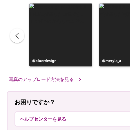
投
bluerdesign
投
meryla_a
稿
稿
者
者
写真のアップロード方法を見る
お困りですか？
ヘルプセンターを見る