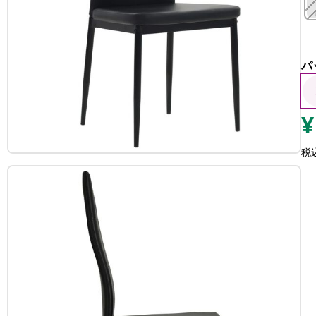
パ
¥
税