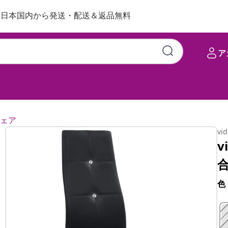
日本国内から発送・配送＆返品無料
ア
ェア
vi
v
色