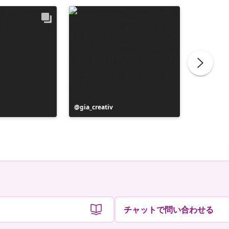
投
gia_creativ
投
miszcza
稿
稿
者
者
チャットで問い合わせる