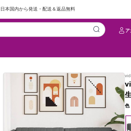
日本国内から発送・配送＆返品無料
ア
vi
v
色