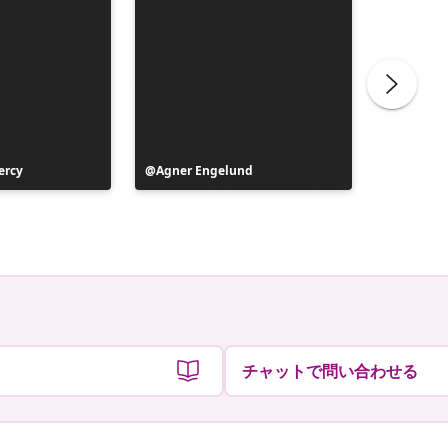
ercy
投
Agner Engelund
投
valzer_z
稿
稿
者
者
チャットで問い合わせる