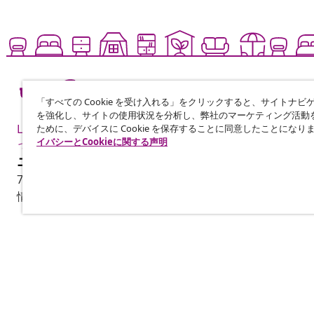
「すべての Cookie を受け入れる」をクリックすると、サイトナビ
を強化し、サイトの使用状況を分析し、弊社のマーケティング活動
Live it up for less も
ために、デバイスに Cookie を保存することに同意したことになり
イバシーとCookieに関する声明
っと手頃に楽しく
ニュースレターに登録する
70万人以上のユーザーと一緒に、vidaXLから毎週のお得
情報を受け取りましょう。
カスタマーサポート
ビジネス・パ
注文を追跡する
アフィリエイ
マイアカウント
vidaXLの商品
お支払いについて
マーケティン
配送について