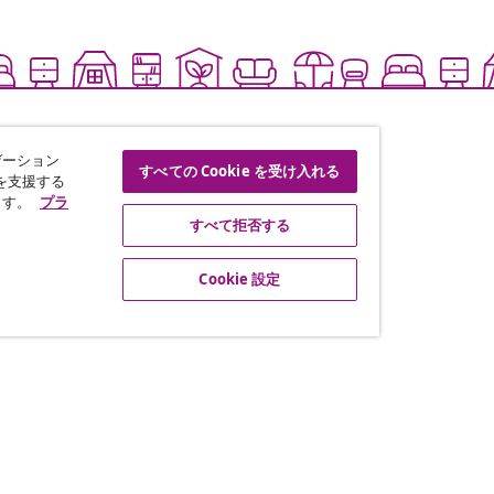
ゲーション
すべての Cookie を受け入れる
を支援する
ます。
プラ
すべて拒否する
Cookie 設定
な情報や季節限定セール、新着
ートナーシップ
vidaXL
ト・プログラム
vidaXLについて
vidaXL販売者利用規約
グ提携
特定商取引に関する法律に基づ
プライバシー＆Cookieについ