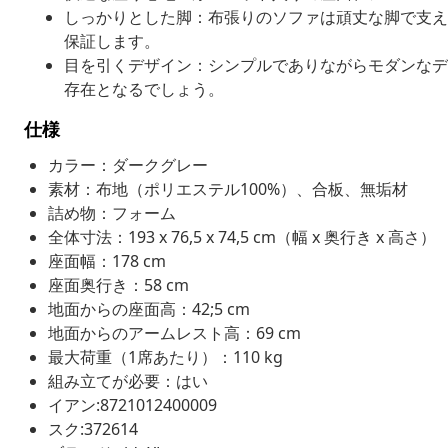
しっかりとした脚：布張りのソファは頑丈な脚で支え
保証します。
目を引くデザイン：シンプルでありながらモダンなデ
存在となるでしょう。
仕様
カラー：ダークグレー
素材：布地（ポリエステル100%）、合板、無垢材
詰め物：フォーム
全体寸法：193 x 76,5 x 74,5 cm（幅 x 奥行き x 高さ）
座面幅：178 cm
座面奥行き：58 cm
地面からの座面高：42;5 cm
地面からのアームレスト高：69 cm
最大荷重（1席あたり）：110 kg
組み立てが必要：はい
イアン:8721012400009
スク:372614