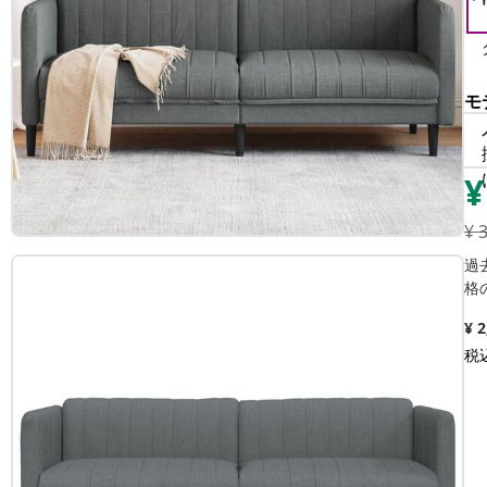
モ
¥
¥
過
格
¥ 
税