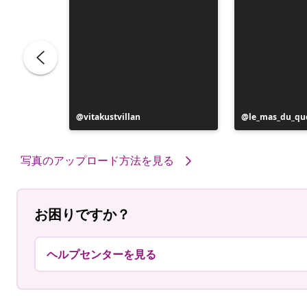
投
vitakustvillan
投
le_mas_du_qu
稿
稿
者
者
写真のアップロード方法を見る
お困りですか？
ヘルプセンターを見る