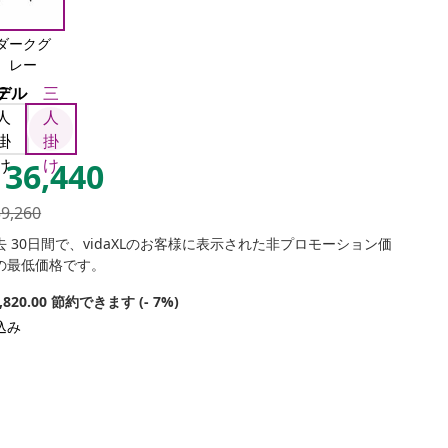
ダークグ
レー
デル
2
三
人
人
掛
掛
け
け
36,440
39,260
去 30日間で、vidaXLのお客様に表示された非プロモーション価
の最低価格です。
2,820.00 節約できます (- 7%)
込み