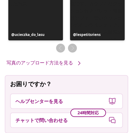
投
ucieczka_do_lasu
投
lespetitsriens
稿
稿
者
者
写真のアップロード方法を見る
お困りですか？
ヘルプセンターを見る
24時間対応
チャットで問い合わせる