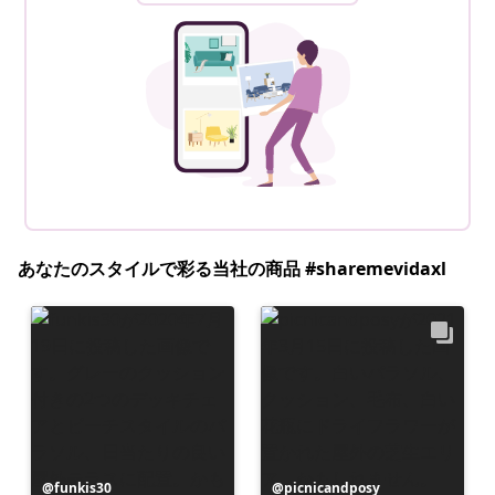
あなたのスタイルで彩る当社の商品 #sharemevidaxl
投
funkis30
投
picnicandposy