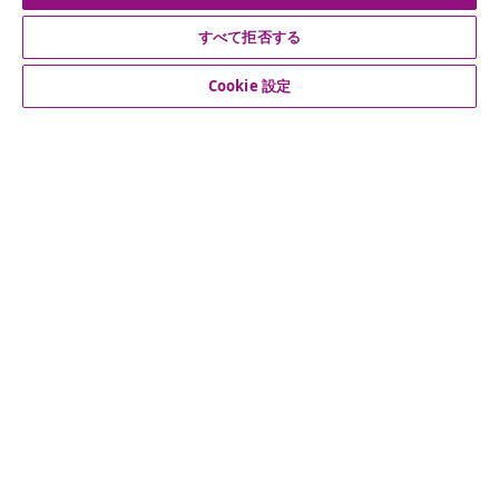
公式SNSアカウント
すべて拒否する
Cookie 設定
カスタマーサポート
ビジネス・パートナーシップ
vidaXL
その他の情報
© 2008-2026 vidaXL. 当サイトは、vidaXL合同会社が運営してい
ます。