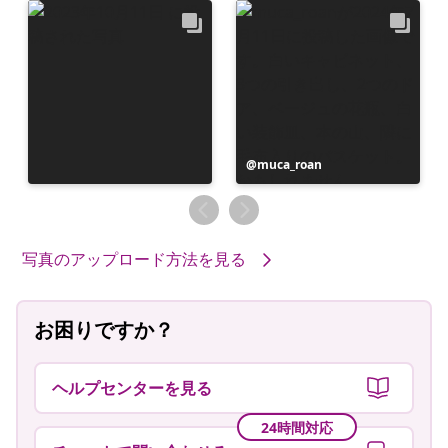
投
muca_roan
稿
者
写真のアップロード方法を見る
お困りですか？
ヘルプセンターを見る
24時間対応