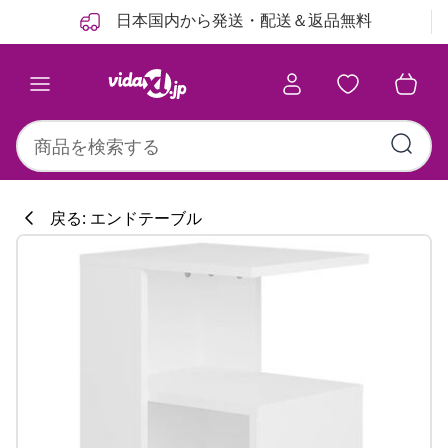
前
次
日本国内から発送・配送＆返品無料
戻る: エンドテーブル