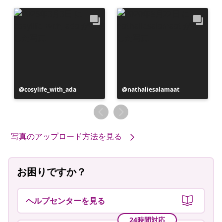
投
cosylife_with_ada
投
nathaliesalamaat
稿
稿
者
者
写真のアップロード方法を見る
お困りですか？
ヘルプセンターを見る
24時間対応