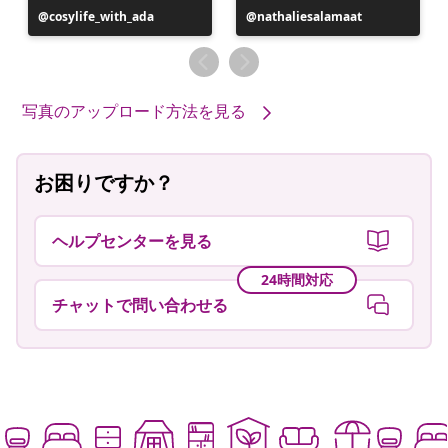
投
cosylife_with_ada
投
nathaliesalamaat
稿
稿
者
者
写真のアップロード方法を見る
お困りですか？
ヘルプセンターを見る
24時間対応
チャットで問い合わせる