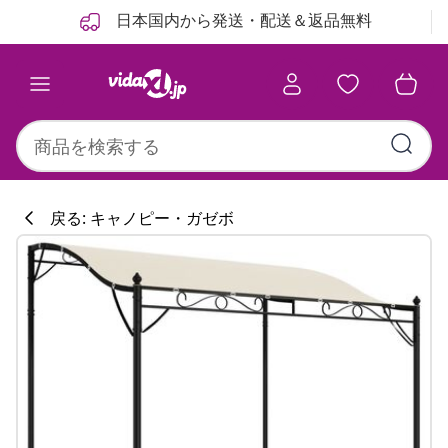
前
次
日本国内から発送・配送＆返品無料
戻る: キャノピー・ガゼボ