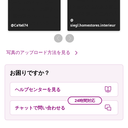
投
投
CaYa674
siegl.homestores.interieur
稿
稿
者
者
写真のアップロード方法を見る
お困りですか？
ヘルプセンターを見る
24時間対応
チャットで問い合わせる