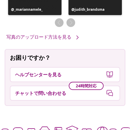
投
_mariannamele_
投
judith_brandsma
稿
稿
者
者
写真のアップロード方法を見る
お困りですか？
ヘルプセンターを見る
24時間対応
チャットで問い合わせる