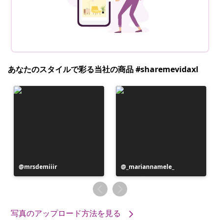
あなたのスタイルで彩る当社の商品 #sharemevidaxl
投
mrsdemiiir
投
_mariannamele_
稿
稿
者
者
写真のアップロード方法を見る