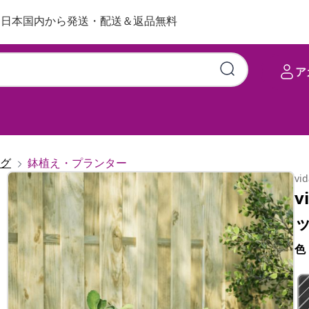
日本国内から発送・配送＆返品無料
ア
グ
鉢植え・プランター
vi
v
ッ
色