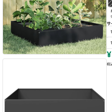
サ
¥
税