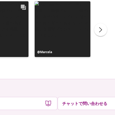
投
Marcela
投
_marian
稿
稿
者
者
チャットで問い合わせる