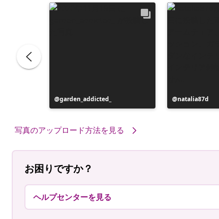
投
garden_addicted_
投
natalia87d
稿
稿
者
者
写真のアップロード方法を見る
お困りですか？
ヘルプセンターを見る