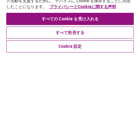
グ活動を支援するために、デバイスに Cookie を保存することに同意
70万人以上のユーザーと一緒に、vidaXLから毎週のお得
したことになります。
プライバシーとCookieに関する声明
な情報や季節限定セール、新着情報を受け取りましょう。
すべての Cookie を受け入れる
公式SNSアカウント
すべて拒否する
Cookie 設定
カスタマーサポート
ビジネス・パートナーシップ
vidaXL
その他の情報