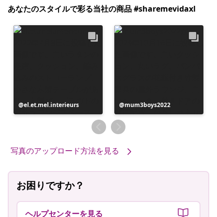
あなたのスタイルで彩る当社の商品 #sharemevidaxl
投
el.et.mel.interieurs
投
mum3boys2022
稿
稿
者
者
写真のアップロード方法を見る
お困りですか？
ヘルプセンターを見る