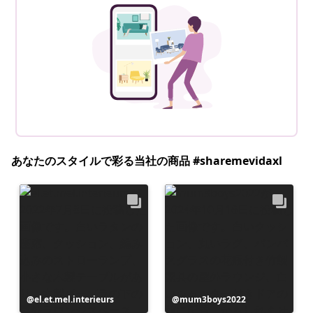
あなたのスタイルで彩る当社の商品 #sharemevidaxl
投
el.et.mel.interieurs
投
mum3boys2022
稿
稿