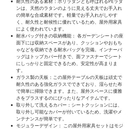
耐久性のある素材：ポリラタンとも呼ばれるPEラタ
ンは、天然のラタンのように見える丈夫でお手入れ
の簡単な合成素材です。軽量でお手入れがしやす
く、耐久性と耐候性に優れているため、屋外用家具
によく使われています。
耐水バッグ付きの収納機能： 各ガーデンシートの座
面下には収納スペースがあり、クッションやおもち
ゃなどを収納できる耐水バッグを完備。インナーバ
ッグはトップカバー付きで、面ファスナーでシート
にしっかりと固定できるため、安定性が高まりま
す。
ガラス製の天板：この屋外テーブルの天板は頑丈で
耐久性のある強化ガラスでできており、湿らせた布
で簡単に掃除できます。また、屋外スペースに優雅
さをプラスするのにぴったりなアイテムです。
取り外して洗えるカバー：シートクッションには、
取り外し可能なカバーが付いているため、洗濯やメ
ンテナンスが簡単です。
モジュラーデザイン： この屋外用家具セットはモジ