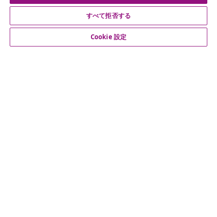
公式SNSアカウント
すべて拒否する
Cookie 設定
カスタマーサポート
ビジネス・パートナーシップ
vidaXL
その他の情報
© 2008-2026 vidaXL. 当サイトは、vidaXL合同会社が運営してい
ます。