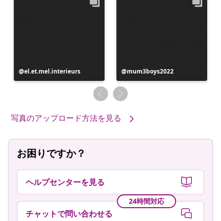
投
el.et.mel.interieurs
投
mum3boys2022
稿
稿
者
者
写真のアップロード方法を見る
お困りですか？
ヘルプセンターを見る
24時間対応
チャットで問い合わせる