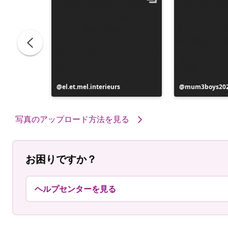
e
投
el.et.mel.interieurs
投
mum3boys20
稿
稿
者
者
写真のアップロード方法を見る
お困りですか？
ヘルプセンターを見る