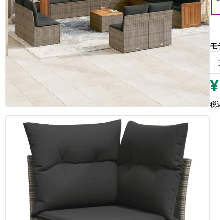
モ
¥
税