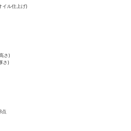
オイル仕上げ)
 高さ)
厚さ)
3点