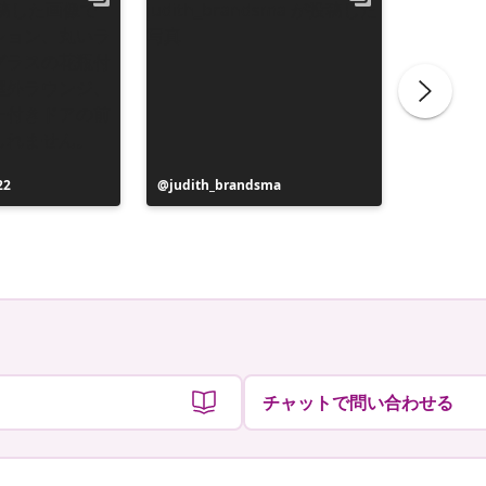
22
投
judith_brandsma
投
flickorn
稿
稿
者
者
チャットで問い合わせる