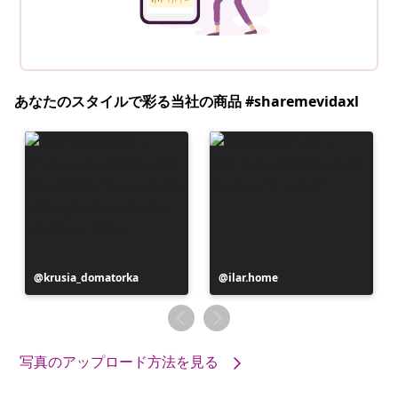
あなたのスタイルで彩る当社の商品 #sharemevidaxl
投
krusia_domatorka
投
ilar.home
稿
稿
者
者
写真のアップロード方法を見る